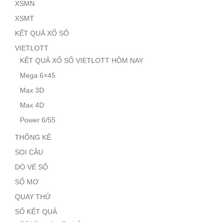
XSMN
XSMT
KẾT QUẢ XỔ SỐ
VIETLOTT
KẾT QUẢ XỔ SỐ VIETLOTT HÔM NAY
Mega 6×45
Max 3D
Max 4D
Power 6/55
THỐNG KÊ
SOI CẦU
DÒ VÉ SỐ
SỔ MƠ
QUAY THỬ
SỐ KẾT QUẢ