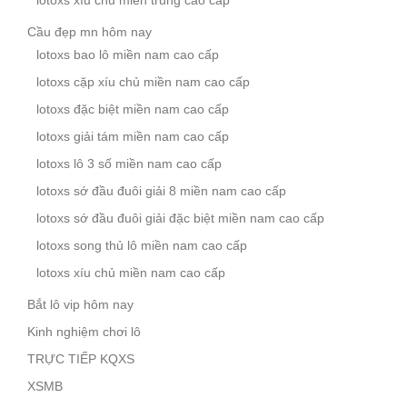
lotoxs xíu chủ miền trung cao cấp
Cầu đẹp mn hôm nay
lotoxs bao lô miền nam cao cấp
lotoxs cặp xíu chủ miền nam cao cấp
lotoxs đặc biệt miền nam cao cấp
lotoxs giải tám miền nam cao cấp
lotoxs lô 3 số miền nam cao cấp
lotoxs sớ đầu đuôi giải 8 miền nam cao cấp
lotoxs sớ đầu đuôi giải đặc biệt miền nam cao cấp
lotoxs song thủ lô miền nam cao cấp
lotoxs xíu chủ miền nam cao cấp
Bắt lô vip hôm nay
Kinh nghiệm chơi lô
TRỰC TIẾP KQXS
XSMB