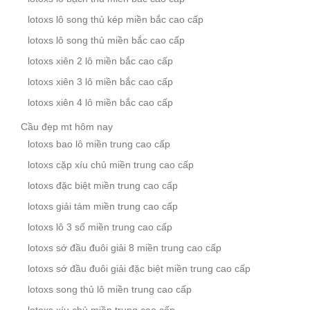
lotoxs lô song thủ kép miền bắc cao cấp
lotoxs lô song thủ miền bắc cao cấp
lotoxs xiên 2 lô miền bắc cao cấp
lotoxs xiên 3 lô miền bắc cao cấp
lotoxs xiên 4 lô miền bắc cao cấp
Cầu đẹp mt hôm nay
lotoxs bao lô miền trung cao cấp
lotoxs cặp xíu chủ miền trung cao cấp
lotoxs đặc biệt miền trung cao cấp
lotoxs giải tám miền trung cao cấp
lotoxs lô 3 số miền trung cao cấp
lotoxs sớ đầu đuôi giải 8 miền trung cao cấp
lotoxs sớ đầu đuôi giải đặc biệt miền trung cao cấp
lotoxs song thủ lô miền trung cao cấp