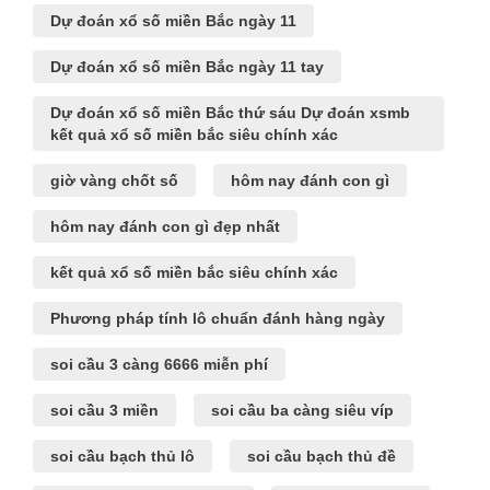
Dự đoán xổ số miền Bắc ngày 11
Dự đoán xổ số miền Bắc ngày 11 tay
Dự đoán xổ số miền Bắc thứ sáu Dự đoán xsmb
kết quả xổ số miền bắc siêu chính xác
giờ vàng chốt số
hôm nay đánh con gì
hôm nay đánh con gì đẹp nhất
kết quả xổ số miền bắc siêu chính xác
Phương pháp tính lô chuẩn đánh hàng ngày
soi cầu 3 càng 6666 miễn phí
soi cầu 3 miền
soi cầu ba càng siêu víp
soi cầu bạch thủ lô
soi cầu bạch thủ đề