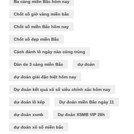
Ba càng miền Bắc hôm nay
Chốt số giờ vàng miền bắc
Chốt số miền Bắc hôm nay
Chốt số đẹp miền Bắc
Cách đánh lô ngày nào cũng trúng
Dàn de 3 càng miền Bắc
dự đoán
dự đoán giải đặc biệt hôm nay
Dự đoán kết quả xổ số siêu chính xác hôm nay
dự đoán lô kép
Dự đoán miền Bắc ngày 11
dự đoán xsmb
Dự đoán XSMB VIP 26h
dự đoán xổ số miền bắc