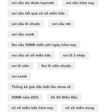
soi cầu dự đoán kqxsmb
soi cầu hôm nay
soi cầu kết quả xổ số miền bắc
soi cầu lô chuẩn
soi cầu mb
soi cầu xsmb
Soi cầu XSMB miễn phí ngày hôm nay
soi cầu xổ số miền bắc
soi lô 2 nháy
soi lô xiên
Soi lô xiên chuẩn
soi xsmb
Thống kê giải đặc biệt lâu chưa về
XSMB năm 2021
Xổ Số Miền Bắc
xổ số miền bắc hôm nay
xổ số miền trung