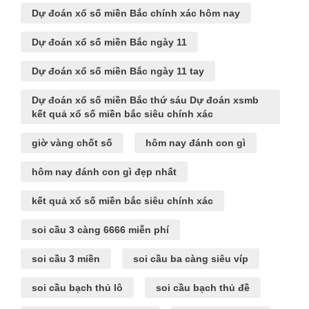
Dự đoán xổ số miền Bắc chính xác hôm nay
Dự đoán xổ số miền Bắc ngày 11
Dự đoán xổ số miền Bắc ngày 11 tay
Dự đoán xổ số miền Bắc thứ sáu Dự đoán xsmb
kết quả xổ số miền bắc siêu chính xác
giờ vàng chốt số
hôm nay đánh con gì
hôm nay đánh con gì đẹp nhất
kết quả xổ số miền bắc siêu chính xác
soi cầu 3 càng 6666 miễn phí
soi cầu 3 miền
soi cầu ba càng siêu víp
soi cầu bạch thủ lô
soi cầu bạch thủ đề