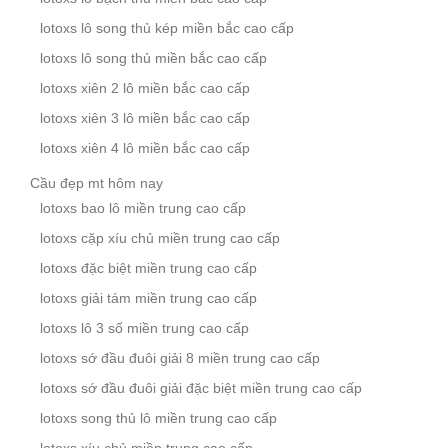
lotoxs lô song thủ kép miền bắc cao cấp
lotoxs lô song thủ miền bắc cao cấp
lotoxs xiên 2 lô miền bắc cao cấp
lotoxs xiên 3 lô miền bắc cao cấp
lotoxs xiên 4 lô miền bắc cao cấp
Cầu đẹp mt hôm nay
lotoxs bao lô miền trung cao cấp
lotoxs cặp xíu chủ miền trung cao cấp
lotoxs đặc biệt miền trung cao cấp
lotoxs giải tám miền trung cao cấp
lotoxs lô 3 số miền trung cao cấp
lotoxs sớ đầu đuôi giải 8 miền trung cao cấp
lotoxs sớ đầu đuôi giải đặc biệt miền trung cao cấp
lotoxs song thủ lô miền trung cao cấp