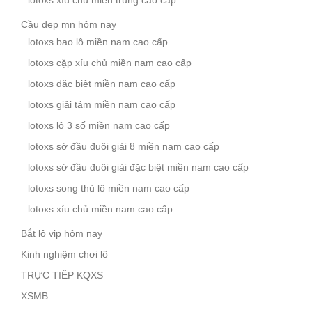
lotoxs xíu chủ miền trung cao cấp
Cầu đẹp mn hôm nay
lotoxs bao lô miền nam cao cấp
lotoxs cặp xíu chủ miền nam cao cấp
lotoxs đặc biệt miền nam cao cấp
lotoxs giải tám miền nam cao cấp
lotoxs lô 3 số miền nam cao cấp
lotoxs sớ đầu đuôi giải 8 miền nam cao cấp
lotoxs sớ đầu đuôi giải đặc biệt miền nam cao cấp
lotoxs song thủ lô miền nam cao cấp
lotoxs xíu chủ miền nam cao cấp
Bắt lô vip hôm nay
Kinh nghiệm chơi lô
TRỰC TIẾP KQXS
XSMB