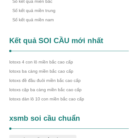
Số kết quả miền bắc
Số kết quả miền trung
Số kết quả miền nam
Kết quả SOI CẦU mới nhất
lotoxs 4 con lô miền bắc cao cấp
lotoxs ba càng miền bắc cao cấp
lotoxs đề đầu đuôi miền bắc cao cấp
lotoxs cặp ba càng miền bắc cao cấp
lotoxs dàn lô 10 con miền bắc cao cấp
xsmb soi cầu chuẩn