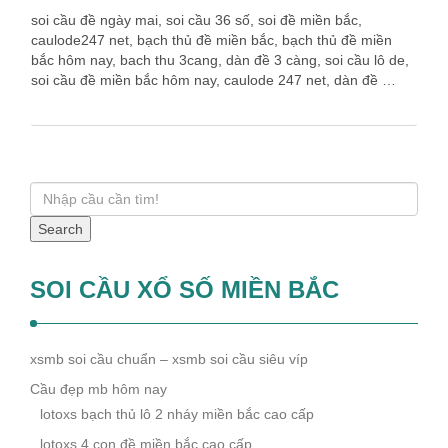
soi cầu đề ngày mai, soi cầu 36 số, soi đề miền bắc,
caulode247 net, bạch thủ đề miền bắc, bạch thủ đề miền
bắc hôm nay, bach thu 3cang, dàn đề 3 càng, soi cầu lô de,
soi cầu đề miền bắc hôm nay, caulode 247 net, dàn đề …
Search
SOI CẦU XỔ SỐ MIỀN BẮC
xsmb soi cầu chuẩn – xsmb soi cầu siêu víp
Cầu đẹp mb hôm nay
lotoxs bạch thủ lô 2 nháy miền bắc cao cấp
lotoxs 4 con đề miền bắc cao cấp