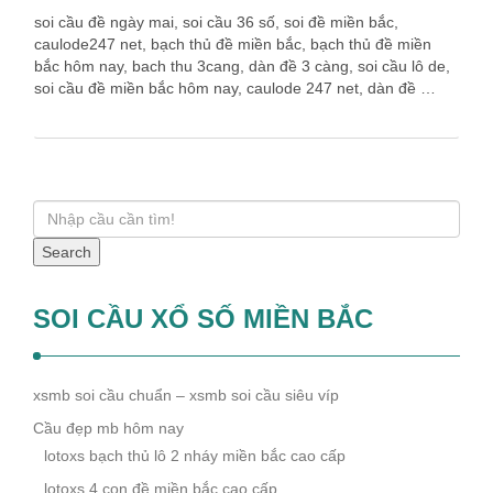
soi cầu đề ngày mai, soi cầu 36 số, soi đề miền bắc,
caulode247 net, bạch thủ đề miền bắc, bạch thủ đề miền
bắc hôm nay, bach thu 3cang, dàn đề 3 càng, soi cầu lô de,
soi cầu đề miền bắc hôm nay, caulode 247 net, dàn đề …
Search
SOI CẦU XỔ SỐ MIỀN BẮC
xsmb soi cầu chuẩn – xsmb soi cầu siêu víp
Cầu đẹp mb hôm nay
lotoxs bạch thủ lô 2 nháy miền bắc cao cấp
lotoxs 4 con đề miền bắc cao cấp