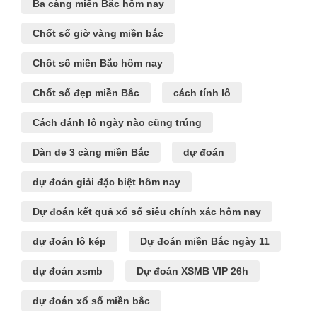
Ba càng miền Bắc hôm nay
Chốt số giờ vàng miền bắc
Chốt số miền Bắc hôm nay
Chốt số đẹp miền Bắc
cách tính lô
Cách đánh lô ngày nào cũng trúng
Dàn de 3 càng miền Bắc
dự đoán
dự đoán giải đặc biệt hôm nay
Dự đoán kết quả xổ số siêu chính xác hôm nay
dự đoán lô kép
Dự đoán miền Bắc ngày 11
dự đoán xsmb
Dự đoán XSMB VIP 26h
dự đoán xổ số miền bắc