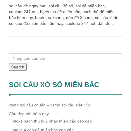
soi cầu đề ngày mai, soi cầu 36 số, soi đề miền bắc,
caulode247 net, bạch thủ đề miền bắc, bạch thủ đề miền
bắc hôm nay, bach thu 3cang, dàn đề 3 càng, soi cầu lô de,
soi cầu đề miền bắc hôm nay, caulode 247 net, dàn đề …
Search
SOI CẦU XỔ SỐ MIỀN BẮC
xsmb soi cầu chuẩn – xsmb soi cầu siêu víp
Cầu đẹp mb hôm nay
lotoxs bạch thủ lô 2 nháy miền bắc cao cấp
lotoxs 4 con đề miền bắc cao cấp