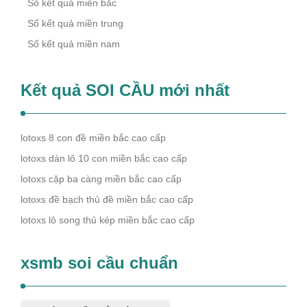
Số kết quả miền bắc
Số kết quả miền trung
Số kết quả miền nam
Kết quả SOI CẦU mới nhất
lotoxs 8 con đề miền bắc cao cấp
lotoxs dàn lô 10 con miền bắc cao cấp
lotoxs cặp ba càng miền bắc cao cấp
lotoxs đề bạch thủ đề miền bắc cao cấp
lotoxs lô song thủ kép miền bắc cao cấp
xsmb soi cầu chuẩn