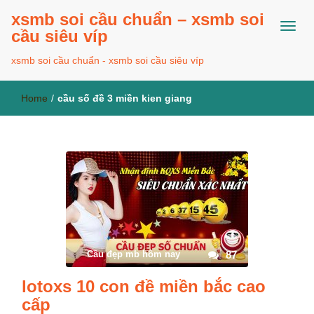
xsmb soi cầu chuẩn – xsmb soi
cầu siêu víp
xsmb soi cầu chuẩn - xsmb soi cầu siêu víp
Home
/
cầu số đề 3 miền kien giang
Cầu đẹp mb hôm nay
87
lotoxs 10 con đề miền bắc cao
cấp