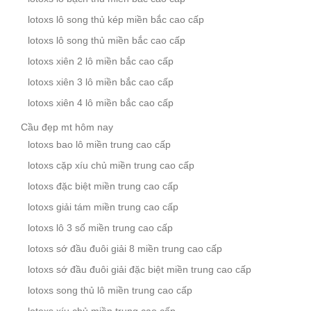
lotoxs lô song thủ kép miền bắc cao cấp
lotoxs lô song thủ miền bắc cao cấp
lotoxs xiên 2 lô miền bắc cao cấp
lotoxs xiên 3 lô miền bắc cao cấp
lotoxs xiên 4 lô miền bắc cao cấp
Cầu đẹp mt hôm nay
lotoxs bao lô miền trung cao cấp
lotoxs cặp xíu chủ miền trung cao cấp
lotoxs đặc biệt miền trung cao cấp
lotoxs giải tám miền trung cao cấp
lotoxs lô 3 số miền trung cao cấp
lotoxs sớ đầu đuôi giải 8 miền trung cao cấp
lotoxs sớ đầu đuôi giải đặc biệt miền trung cao cấp
lotoxs song thủ lô miền trung cao cấp