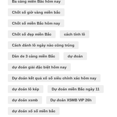
Ba càng miền Bắc hôm nay
Chốt số giờ vàng miền bắc
Chốt số miền Bắc hôm nay
Chốt số đẹp miền Bắc
cách tính lô
Cách đánh lô ngày nào cũng trúng
Dàn de 3 càng miền Bắc
dự đoán
dự đoán giải đặc biệt hôm nay
Dự đoán kết quả xổ số siêu chính xác hôm nay
dự đoán lô kép
Dự đoán miền Bắc ngày 11
dự đoán xsmb
Dự đoán XSMB VIP 26h
dự đoán xổ số miền bắc