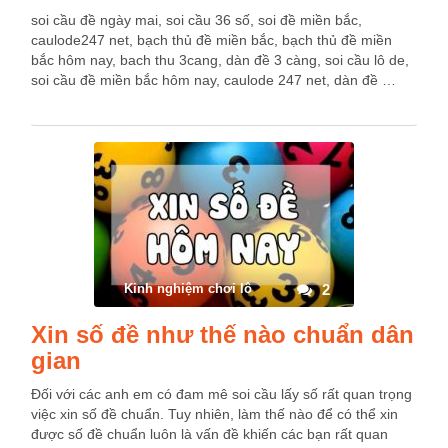
soi cầu đề ngày mai, soi cầu 36 số, soi đề miền bắc,
caulode247 net, bạch thủ đề miền bắc, bạch thủ đề miền
bắc hôm nay, bach thu 3cang, dàn đề 3 càng, soi cầu lô de,
soi cầu đề miền bắc hôm nay, caulode 247 net, dàn đề …
Kinh nghiệm chơi lô
2
Xin số đề như thế nào chuẩn dân
gian
Đối với các anh em có đam mê soi cầu lấy số rất quan trọng
việc xin số đề chuẩn. Tuy nhiên, làm thế nào để có thể xin
được số đề chuẩn luôn là vấn đề khiến các bạn rất quan