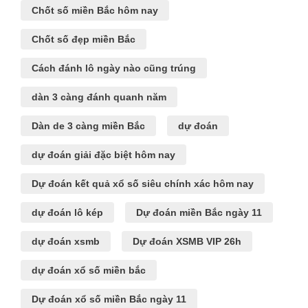
Chốt số miền Bắc hôm nay
Chốt số đẹp miền Bắc
Cách đánh lô ngày nào cũng trúng
dàn 3 càng đánh quanh năm
Dàn de 3 càng miền Bắc
dự đoán
dự đoán giải đặc biệt hôm nay
Dự đoán kết quả xổ số siêu chính xác hôm nay
dự đoán lô kép
Dự đoán miền Bắc ngày 11
dự đoán xsmb
Dự đoán XSMB VIP 26h
dự đoán xổ số miền bắc
Dự đoán xổ số miền Bắc ngày 11