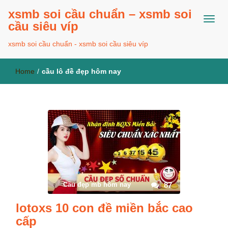
xsmb soi cầu chuẩn – xsmb soi
cầu siêu víp
xsmb soi cầu chuẩn - xsmb soi cầu siêu víp
Home
/
cầu lô đề đẹp hôm nay
Cầu đẹp mb hôm nay
87
lotoxs 10 con đề miền bắc cao
cấp