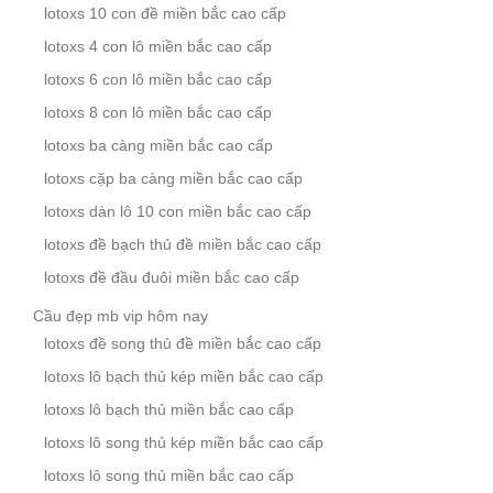
lotoxs 10 con đề miền bắc cao cấp
lotoxs 4 con lô miền bắc cao cấp
lotoxs 6 con lô miền bắc cao cấp
lotoxs 8 con lô miền bắc cao cấp
lotoxs ba càng miền bắc cao cấp
lotoxs cặp ba càng miền bắc cao cấp
lotoxs dàn lô 10 con miền bắc cao cấp
lotoxs đề bạch thủ đề miền bắc cao cấp
lotoxs đề đầu đuôi miền bắc cao cấp
Cầu đẹp mb vip hôm nay
lotoxs đề song thủ đề miền bắc cao cấp
lotoxs lô bạch thủ kép miền bắc cao cấp
lotoxs lô bạch thủ miền bắc cao cấp
lotoxs lô song thủ kép miền bắc cao cấp
lotoxs lô song thủ miền bắc cao cấp