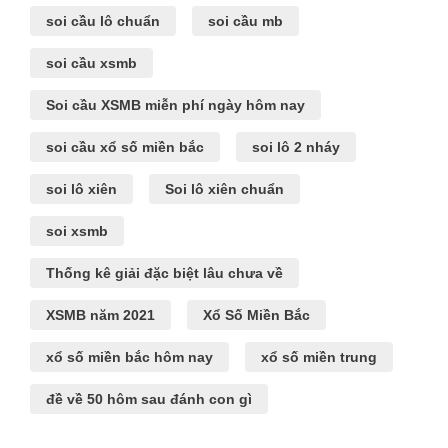
soi cầu lô chuẩn
soi cầu mb
soi cầu xsmb
Soi cầu XSMB miễn phí ngày hôm nay
soi cầu xổ số miền bắc
soi lô 2 nháy
soi lô xiên
Soi lô xiên chuẩn
soi xsmb
Thống kê giải đặc biệt lâu chưa về
XSMB năm 2021
Xổ Số Miền Bắc
xổ số miền bắc hôm nay
xổ số miền trung
đề về 50 hôm sau đánh con gì