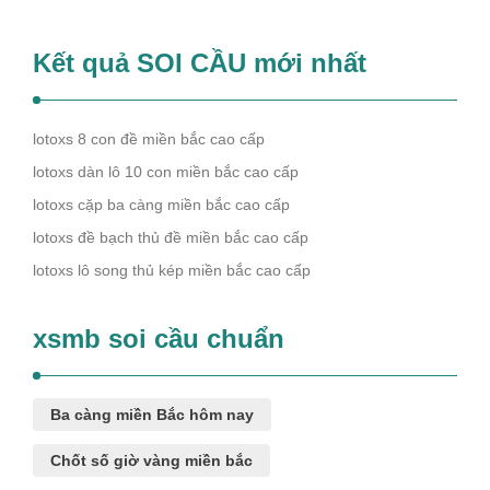
Kết quả SOI CẦU mới nhất
lotoxs 8 con đề miền bắc cao cấp
lotoxs dàn lô 10 con miền bắc cao cấp
lotoxs cặp ba càng miền bắc cao cấp
lotoxs đề bạch thủ đề miền bắc cao cấp
lotoxs lô song thủ kép miền bắc cao cấp
xsmb soi cầu chuẩn
Ba càng miền Bắc hôm nay
Chốt số giờ vàng miền bắc