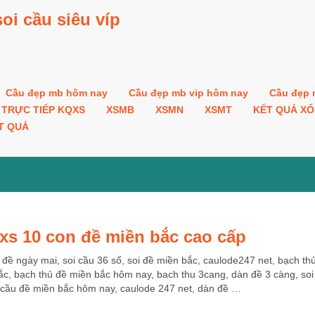
oi cầu siêu víp
Cầu đẹp mb hôm nay
Cầu đẹp mb vip hôm nay
Cầu đẹp 
TRỰC TIẾP KQXS
XSMB
XSMN
XSMT
KẾT QUẢ XỔ
T QUẢ
oxs 10 con đề miền bắc cao cấp
 đề ngày mai, soi cầu 36 số, soi đề miền bắc, caulode247 net, bạch th
ắc, bạch thủ đề miền bắc hôm nay, bach thu 3cang, dàn đề 3 càng, soi
i cầu đề miền bắc hôm nay, caulode 247 net, dàn đề …