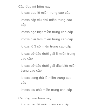
Cầu đẹp mt hôm nay
lotoxs bao lô miền trung cao cấp
lotoxs cặp xíu chủ miền trung cao
cấp
lotoxs đặc biệt miền trung cao cấp
lotoxs giải tám miền trung cao cấp
lotoxs lô 3 số miền trung cao cấp
lotoxs sớ đầu đuôi giải 8 miền trung
cao cấp
lotoxs sớ đầu đuôi giải đặc biệt miền
trung cao cấp
lotoxs song thủ lô miền trung cao
cấp
lotoxs xíu chủ miền trung cao cấp
Cầu đẹp mn hôm nay
lotoxs bao lô miền nam cao cấp