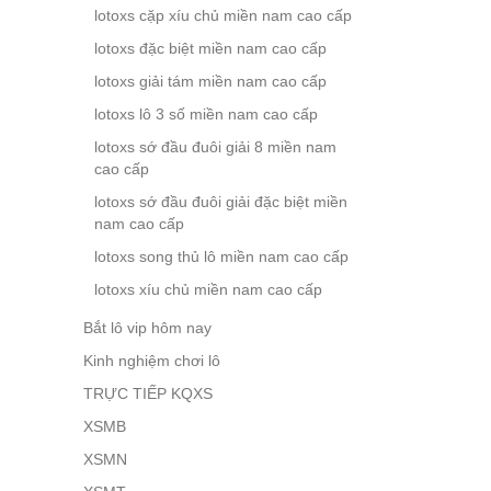
lotoxs cặp xíu chủ miền nam cao cấp
lotoxs đặc biệt miền nam cao cấp
lotoxs giải tám miền nam cao cấp
lotoxs lô 3 số miền nam cao cấp
lotoxs sớ đầu đuôi giải 8 miền nam
cao cấp
lotoxs sớ đầu đuôi giải đặc biệt miền
nam cao cấp
lotoxs song thủ lô miền nam cao cấp
lotoxs xíu chủ miền nam cao cấp
Bắt lô vip hôm nay
Kinh nghiệm chơi lô
TRỰC TIẾP KQXS
XSMB
XSMN