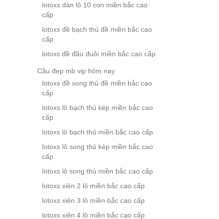
lotoxs dàn lô 10 con miền bắc cao
cấp
lotoxs đề bạch thủ đề miền bắc cao
cấp
lotoxs đề đầu đuôi miền bắc cao cấp
Cầu đẹp mb vip hôm nay
lotoxs đề song thủ đề miền bắc cao
cấp
lotoxs lô bạch thủ kép miền bắc cao
cấp
lotoxs lô bạch thủ miền bắc cao cấp
lotoxs lô song thủ kép miền bắc cao
cấp
lotoxs lô song thủ miền bắc cao cấp
lotoxs xiên 2 lô miền bắc cao cấp
lotoxs xiên 3 lô miền bắc cao cấp
lotoxs xiên 4 lô miền bắc cao cấp