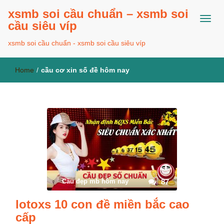
xsmb soi cầu chuẩn – xsmb soi
cầu siêu víp
xsmb soi cầu chuẩn - xsmb soi cầu siêu víp
Home
/
cầu cơ xin số đề hôm nay
Cầu đẹp mb hôm nay
87
lotoxs 10 con đề miền bắc cao
cấp