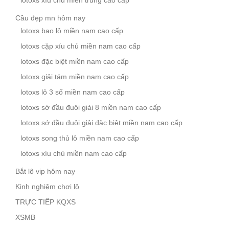
lotoxs xíu chủ miền trung cao cấp
Cầu đẹp mn hôm nay
lotoxs bao lô miền nam cao cấp
lotoxs cặp xíu chủ miền nam cao cấp
lotoxs đặc biệt miền nam cao cấp
lotoxs giải tám miền nam cao cấp
lotoxs lô 3 số miền nam cao cấp
lotoxs sớ đầu đuôi giải 8 miền nam cao cấp
lotoxs sớ đầu đuôi giải đặc biệt miền nam cao cấp
lotoxs song thủ lô miền nam cao cấp
lotoxs xíu chủ miền nam cao cấp
Bắt lô vip hôm nay
Kinh nghiệm chơi lô
TRỰC TIẾP KQXS
XSMB