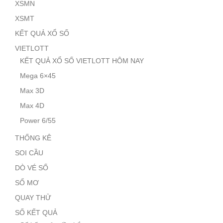
XSMN
XSMT
KẾT QUẢ XỔ SỐ
VIETLOTT
KẾT QUẢ XỔ SỐ VIETLOTT HÔM NAY
Mega 6×45
Max 3D
Max 4D
Power 6/55
THỐNG KÊ
SOI CẦU
DÒ VÉ SỐ
SỔ MƠ
QUAY THỬ
SỐ KẾT QUẢ