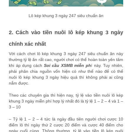
Lô kép khung 3 ngày 247 siêu chuẩn ăn
2. Cách vào tiền nuôi lô kép khung 3 ngày
chính xác nhất
Với cách chơi lô kép khung 3 ngày 247 siêu chuẩn ăn này
thường tỷ lệ ăn rất cao, người chơi có thể hoàn toàn yên tâm
khi áp dụng cách
Soi cầu XSMB miễn ph
í này. Tuy nhiên,
phải phân chia nguồn vốn hiện có như thế nào để có thể
nuôi lô kép khung 3 ngày hiệu quả thì không phải ai cũng
nắm được.
Theo các chuyên gia thì hiện nay, tỷ lệ vào tiền nuôi lô kép
khung 3 ngày miễn phí hợp lý nhất đó là tỷ lệ 1 – 2 – 4 và 1 –
3 – 10
– Tỷ lệ 1 – 2 – 4 tức là ngày đầu tiên người chơi cược 10
điểm lô thì ngày thứ 2 cược 20 điểm và cược 40 điểm cho
ngày cuối cùng. Thông thường, tỷ lệ vào tiền lô kép nuôi