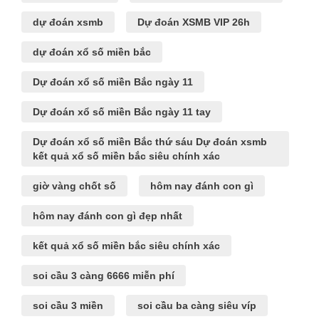
dự đoán xsmb
Dự đoán XSMB VIP 26h
dự đoán xổ số miền bắc
Dự đoán xổ số miền Bắc ngày 11
Dự đoán xổ số miền Bắc ngày 11 tay
Dự đoán xổ số miền Bắc thứ sáu Dự đoán xsmb
kết quả xổ số miền bắc siêu chính xác
giờ vàng chốt số
hôm nay đánh con gì
hôm nay đánh con gì đẹp nhất
kết quả xổ số miền bắc siêu chính xác
soi cầu 3 càng 6666 miễn phí
soi cầu 3 miền
soi cầu ba càng siêu víp