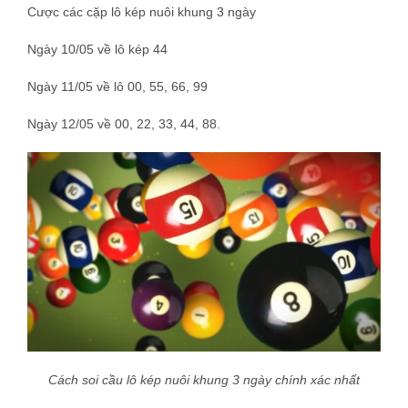
Cược các cặp lô kép nuôi khung 3 ngày
Ngày 10/05 về lô kép 44
Ngày 11/05 về lô 00, 55, 66, 99
Ngày 12/05 về 00, 22, 33, 44, 88.
Cách soi cầu lô kép nuôi khung 3 ngày chính xác nhất