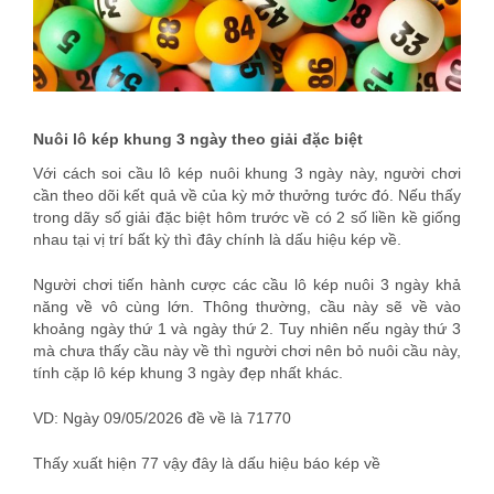
Nuôi lô kép khu
ng 3 ngày theo giải đặc biệt
Với cách soi cầu lô kép nuôi khung 3 ngày này, người chơi
cần theo dõi kết quả về của kỳ mở thưởng tước đó. Nếu thấy
trong dãy số giải đặc biệt hôm trước về có 2 số liền kề giống
nhau tại vị trí bất kỳ thì đây chính là dấu hiệu kép về.
Người chơi tiến hành cược các cầu lô kép nuôi 3 ngày khả
năng về vô cùng lớn. Thông thường, cầu này sẽ về vào
khoảng ngày thứ 1 và ngày thứ 2. Tuy nhiên nếu ngày thứ 3
mà chưa thấy cầu này về thì người chơi nên bỏ nuôi cầu này,
tính cặp lô kép khung 3 ngày đẹp nhất khác.
VD: Ngày 09/05/2026 đề về là 71770
Thấy xuất hiện 77 vậy đây là dấu hiệu báo kép về