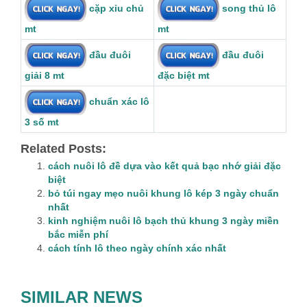
cặp xỉu chủ
song thủ lô
mt
mt
đầu đuôi
đầu đuôi
giải 8 mt
đặc biệt mt
chuẩn xác lô
3 số mt
Related Posts:
cách nuôi lô đề dựa vào kết quả bạc nhớ giải đặc
biệt
bỏ túi ngay mẹo nuôi khung lô kép 3 ngày chuẩn
nhất
kinh nghiệm nuôi lô bạch thủ khung 3 ngày miền
bắc miễn phí
cách tính lô theo ngày chính xác nhất
SIMILAR NEWS