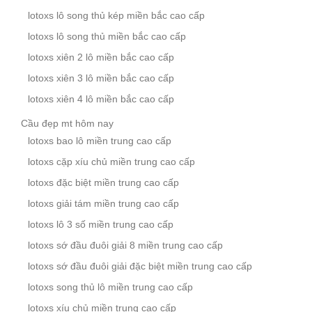
lotoxs lô song thủ kép miền bắc cao cấp
lotoxs lô song thủ miền bắc cao cấp
lotoxs xiên 2 lô miền bắc cao cấp
lotoxs xiên 3 lô miền bắc cao cấp
lotoxs xiên 4 lô miền bắc cao cấp
Cầu đẹp mt hôm nay
lotoxs bao lô miền trung cao cấp
lotoxs cặp xíu chủ miền trung cao cấp
lotoxs đặc biệt miền trung cao cấp
lotoxs giải tám miền trung cao cấp
lotoxs lô 3 số miền trung cao cấp
lotoxs sớ đầu đuôi giải 8 miền trung cao cấp
lotoxs sớ đầu đuôi giải đặc biệt miền trung cao cấp
lotoxs song thủ lô miền trung cao cấp
lotoxs xíu chủ miền trung cao cấp