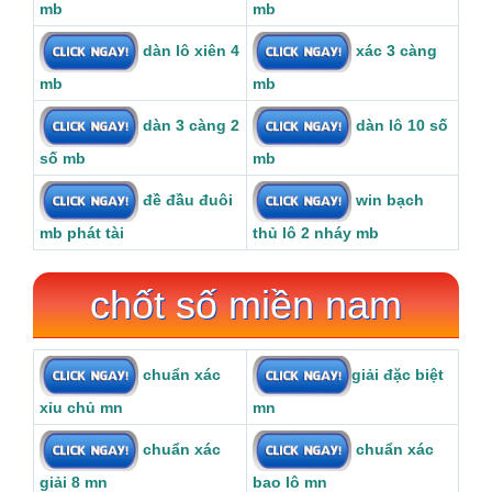
mb
mb
dàn lô xiên 4
xác 3 càng
mb
mb
dàn 3 càng 2
dàn lô 10 số
số mb
mb
đề đầu đuôi
win bạch
mb phát tài
thủ lô 2 nháy mb
chốt số miền nam
chuẩn xác
giải đặc biệt
xỉu chủ mn
mn
chuẩn xác
chuẩn xác
giải 8 mn
bao lô mn