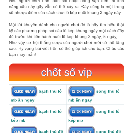
Nếu người chơi tính toán sai hoặc đang vận đen thì khả
năng cầu này gãy vẫn có thể xảy ra. Đây cũng là một trong
số nhược điểm của cách chơi lô kép nuôi khung 3 ngày này.
Một lời khuyên dành cho người chơi đó là hãy tìm hiểu thật
kỹ các phương pháp soi cầu lô kép khung ngày một cách đầy
đủ trước khi tiến hành nuôi lô kép khung 3 ngày, 5 ngày, …
Như vậy cơ hội thắng cược của người chơi mới có thể tăng
cao. Hy vọng bài viết trên có thể giúp ích cho bạn. Chúc các
bạn may mắn!
chốt số vip
bạch thủ lô
song thủ lô
mb ăn ngay
mb ăn ngay
bạch thủ lô
song thủ lô
kép mb
kép mb
bạch thủ đề
song thủ đề