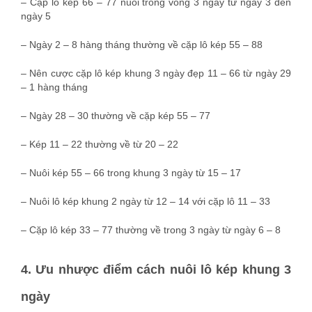
– Cặp lô kép 66 – 77 nuôi trong vòng 3 ngày từ ngày 3 đến
ngày 5
– Ngày 2 – 8 hàng tháng thường về cặp lô kép 55 – 88
– Nên cược cặp lô kép khung 3 ngày đẹp 11 – 66 từ ngày 29
– 1 hàng tháng
– Ngày 28 – 30 thường về cặp kép 55 – 77
– Kép 11 – 22 thường về từ 20 – 22
– Nuôi kép 55 – 66 trong khung 3 ngày từ 15 – 17
– Nuôi lô kép khung 2 ngày từ 12 – 14 với cặp lô 11 – 33
– Cặp lô kép 33 – 77 thường về trong 3 ngày từ ngày 6 – 8
4. Ưu nhược điểm cách nuôi lô kép khung 3
ngày