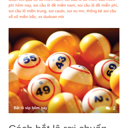
phí hôm nay
,
soi cầu lô đề miền nam
,
soi cầu lô đề miễn phí
,
soi cầu lô miền trung
,
soi caulo
,
soi xo mn
,
thống kê soi cầu
xổ số miền bắc
,
xs dudoan mb
Bắt lô vip hôm nay
2