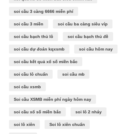
soi cầu 3 càng 6666 miễn phí
soi cầu 3 miền
soi cầu ba càng siêu víp
soi cầu bạch thủ lô
soi cầu bạch thủ đề
soi cầu dự đoán kqxsmb
soi cầu hôm nay
soi cầu kết quả xổ số miền bắc
soi cầu lô chuẩn
soi cầu mb
soi cầu xsmb
Soi cầu XSMB miễn phí ngày hôm nay
soi cầu xổ số miền bắc
soi lô 2 nháy
soi lô xiên
Soi lô xiên chuẩn