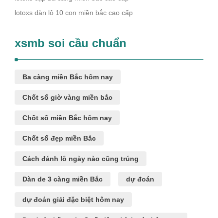
lotoxs dàn lô 10 con miền bắc cao cấp
xsmb soi cầu chuẩn
Ba càng miền Bắc hôm nay
Chốt số giờ vàng miền bắc
Chốt số miền Bắc hôm nay
Chốt số đẹp miền Bắc
Cách đánh lô ngày nào cũng trúng
Dàn de 3 càng miền Bắc
dự đoán
dự đoán giải đặc biệt hôm nay