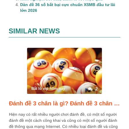
Dàn đề 36 số bất bại cực chuẩn XSMB đầu tư lãi
lớn 2026
SIMILAR NEWS
Bắt lô vip hôm nay
2
Đánh đề 3 chân là gì? Đánh đề 3 chân như thế nào dễ trúng nhất
Hiện nay có rất nhiều người chơi đánh đề, có một số người
đánh đề một cách công khai và cũng có một số người đánh
đề thông qua mạng Internet. Có nhiều loại đánh đề và cũng