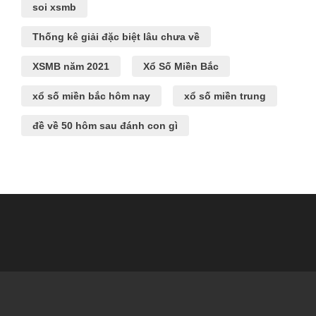
soi xsmb
Thống kê giải đặc biệt lâu chưa về
XSMB năm 2021
Xổ Số Miền Bắc
xổ số miền bắc hôm nay
xổ số miền trung
đề về 50 hôm sau đánh con gì