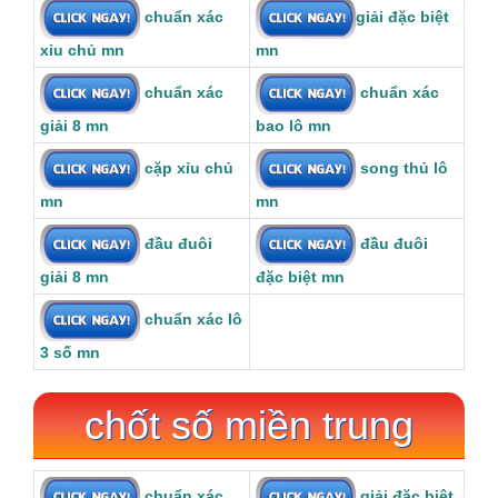
chuẩn xác
giải đặc biệt
xỉu chủ mn
mn
chuẩn xác
chuẩn xác
giải 8 mn
bao lô mn
cặp xỉu chủ
song thủ lô
mn
mn
đầu đuôi
đầu đuôi
giải 8 mn
đặc biệt mn
chuẩn xác lô
3 số mn
chốt số miền trung
chuẩn xác
giải đặc biệt