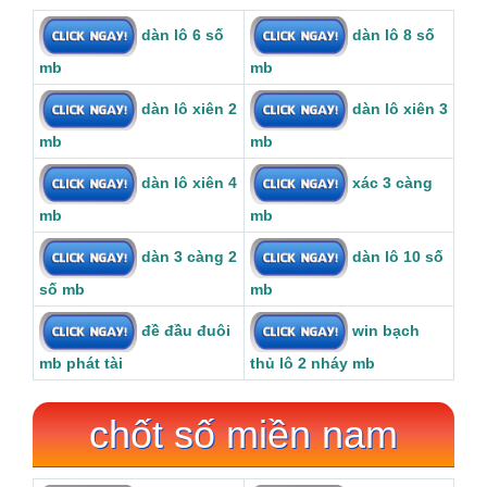
dàn lô 6 số
dàn lô 8 số
mb
mb
dàn lô xiên 2
dàn lô xiên 3
mb
mb
dàn lô xiên 4
xác 3 càng
mb
mb
dàn 3 càng 2
dàn lô 10 số
số mb
mb
đề đầu đuôi
win bạch
mb phát tài
thủ lô 2 nháy mb
chốt số miền nam