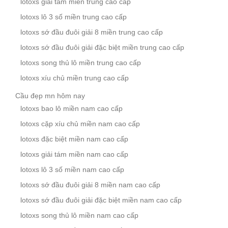
lotoxs giải tám miền trung cao cấp
lotoxs lô 3 số miền trung cao cấp
lotoxs sớ đầu đuôi giải 8 miền trung cao cấp
lotoxs sớ đầu đuôi giải đặc biệt miền trung cao cấp
lotoxs song thủ lô miền trung cao cấp
lotoxs xíu chủ miền trung cao cấp
Cầu đẹp mn hôm nay
lotoxs bao lô miền nam cao cấp
lotoxs cặp xíu chủ miền nam cao cấp
lotoxs đặc biệt miền nam cao cấp
lotoxs giải tám miền nam cao cấp
lotoxs lô 3 số miền nam cao cấp
lotoxs sớ đầu đuôi giải 8 miền nam cao cấp
lotoxs sớ đầu đuôi giải đặc biệt miền nam cao cấp
lotoxs song thủ lô miền nam cao cấp